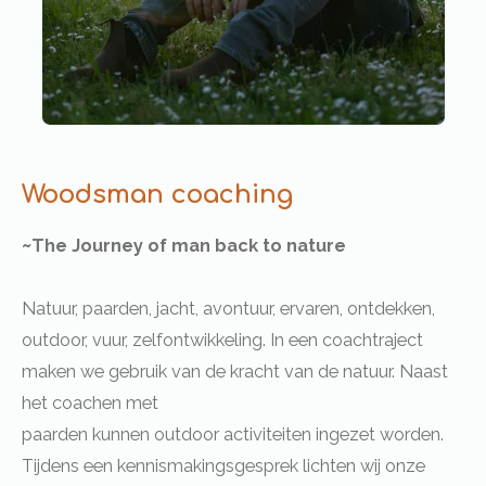
Woodsman coaching
~The Journey of man back to nature
Natuur, paarden, jacht, avontuur, ervaren, ontdekken,
outdoor, vuur, zelfontwikkeling.
In een coachtraject
maken we gebruik van de kracht van de natuur. Naast
het coachen met
paarden kunnen outdoor activiteiten ingezet worden.
Tijdens een kennismakingsgesprek lichten wij onze